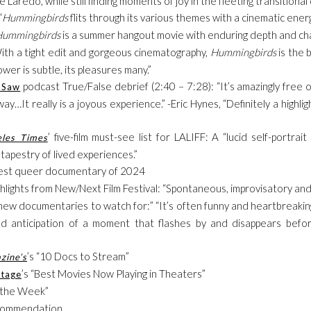
e Laredo, while still finding moments of joy in the fleeting transitiona
“
Hummingbirds
flits through its various themes with a cinematic energy 
ummingbirds
is a summer hangout movie with enduring depth and ch
With a tight edit and gorgeous cinematography,
Hummingbirds
is the 
wer is subtle, its pleasures many.”
podcast True/False debrief (2:40 – 7:28): “It’s amazingly free 
I Saw
ay…It really is a joyous experience.” -Eric Hynes, “Definitely a highlight
’ five-film must-see list for LALIFF: A “lucid self-portrait
eles Times
apestry of lived experiences.”
best queer documentary of 2024
ighlights from New/Next Film Festival: “Spontaneous, improvisatory and 
 new documentaries to watch for:” “It’s often funny and heartbreakin
d anticipation of a moment that flashes by and disappears befo
’s “10 Docs to Stream”
zine’s
’s “Best Movies Now Playing in Theaters”
Stage
f the Week”
ommendation