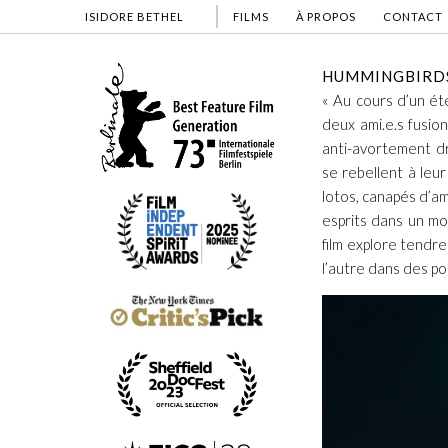
ISIDORE BETHEL
FILMS
À PROPOS
CONTACT
HUMMINGBIRDS
« Au cours d’un été
deux ami.e.s fusion
anti-avortement dr
se rebellent à leur
lotos, canapés d’am
esprits dans un mon
film explore tendr
l’autre dans des p