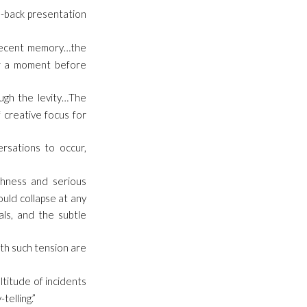
id-back presentation
n recent memory…the
for a moment before
ough the levity…The
 creative focus for
rsations to occur,
ashness and serious
ould collapse at any
ls, and the subtle
ith such tension are
ultitude of incidents
telling.”