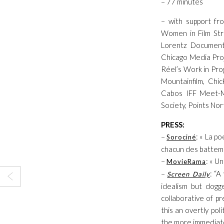
– 77 minutes
– with support fr
Women in Film Stra
Lorentz Documenta
Chicago Media Proj
Réel’s Work in Pro
Mountainfilm, Chi
Cabos IFF Meet-M
Society, Points Nor
PRESS:
–
: « La p
Sorociné
chacun des batteme
–
: « U
MovieRama
–
: “A
Screen Daily
idealism but dogg
collaborative of p
this an overtly pol
the more immediate