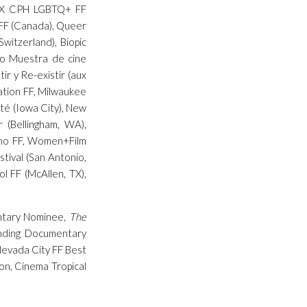
 MIX CPH LGBTQ+ FF
FF (Canada), Queer
witzerland), Biopic
igo Muestra de cine
ir y Re-existir (aux
ation FF, Milwaukee
té (Iowa City), New
r (Bellingham, WA),
tino FF, Women+Film
stival (San Antonio,
ol FF (McAllen, TX),
entary Nominee,
The
anding Documentary
evada City FF Best
n, Cinema Tropical