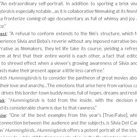
 “An extraordinary self-portrait. In addition to sporting a brisk vi
birds
is especially notable…as it is collaborative filmmaking at its finest
…a fronterize coming-of-age documentary as full of whimsy and joy a
ce.”
: “A refusal to conform extends to the film’s structure, which f
est
perience Silvia and Beba’s reverie without any imposed narrative bea
rative as filmmakers, they let life take its course, yielding a refr
m at first that their entire world is each other, a fact that edit
 to shrewd effect when a viewer’s growing awareness of Silvia an
asts make their present appear a little less carefree.”
atch
Hummingbirds
is to consider the pantheon of great movies ab
ll their love and anarchy…The emotions that arise here from various 
 drives this border-town buddy movie, full of hopes, dreams and resil
: “
Hummingbirds
is told from the inside, with the decision
ook
nd its considerable charm is due to that rawness.”
: “One of the best examples from this year’s [True/False], whi
ine
 connection between the audience and the subjects, is Silvia Del 
as’
Hummingbirds
…
Hummingbirds
offers a potent portrait of the str