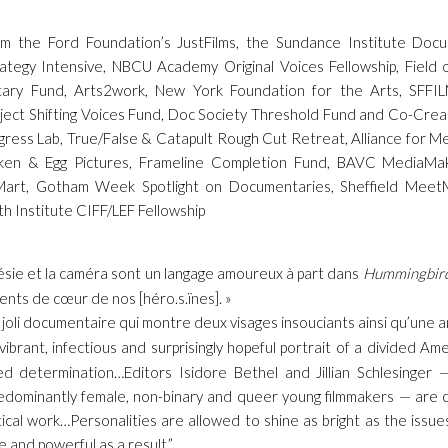
om the Ford Foundation’s JustFilms, the Sundance Institute Do
tegy Intensive, NBCU Academy Original Voices Fellowship, Field o
ry Fund, Arts2work, New York Foundation for the Arts, SFFILM
ect Shifting Voices Fund, Doc Society Threshold Fund and Co-Creat
gress Lab, True/False & Catapult Rough Cut Retreat, Alliance for Me
cken & Egg Pictures, Frameline Completion Fund, BAVC MediaMak
art, Gotham Week Spotlight on Documentaries, Sheffield MeetMa
th Institute CIFF/LEF Fellowship
oésie et la caméra sont un langage amoureux à part dans
Hummingbir
nts de cœur de nos [héro.s.ïnes]. »
n joli documentaire qui montre deux visages insouciants ainsi qu’une am
 vibrant, infectious and surprisingly hopeful portrait of a divided Ame
ed determination…Editors Isidore Bethel and Jillian Schlesinger 
redominantly female, non-binary and queer young filmmakers — are 
itical work…Personalities are allowed to shine as bright as the issues,
 and powerful as a result.”