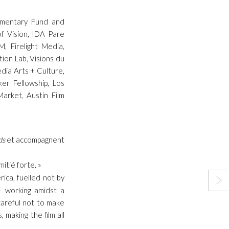
cumentary Fund and
f Vision, IDA Pare
, Firelight Media,
ion Lab, Visions du
dia Arts + Culture,
er Fellowship, Los
rket, Austin Film
ds
et accompagnent
itié forte. »
rica, fuelled not by
— working amidst a
careful not to make
 making the film all