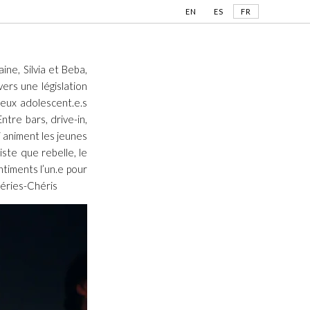
EN
ES
FR
ine, Silvia et Beba,
vers une législation
eux adolescent.e.s
ntre bars, drive-in,
i animent les jeunes
iste que rebelle, le
timents l’un.e pour
héries-Chéris