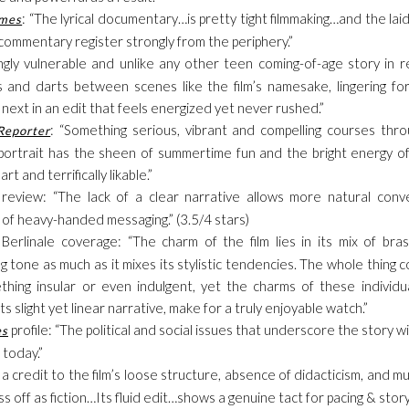
: “The lyrical documentary…is pretty tight filmmaking…and the la
imes
 commentary register strongly from the periphery.”
ingly vulnerable and unlike any other teen coming-of-age story i
lits and darts between scenes like the film’s namesake, lingering 
 next in an edit that feels energized yet never rushed.”
: “Something serious, vibrant and compelling courses thr
Reporter
f-portrait has the sheen of summertime fun and the bright energy of
t and terrifically likable.”
review: “The lack of a clear narrative allows more natural conve
ls of heavy-handed messaging.” (3.5/4 stars)
Berlinale coverage: “The charm of the film lies in its mix of br
ng tone as much as it mixes its stylistic tendencies. The whole thing c
ing insular or even indulgent, yet the charms of these individua
s slight yet linear narrative, make for a truly enjoyable watch.”
profile: “The political and social issues that underscore the story w
es
today.”
’s a credit to the film’s loose structure, absence of didacticism, and m
ass off as fiction…Its fluid edit…shows a genuine tact for pacing & story-