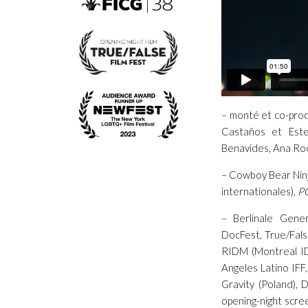
– monté et co-produ
Castaños et Estef
Benavides, Ana Rod
– Cowboy Bear Ninja
internationales),
P
– Berlinale Gene
DocFest, True/False
RIDM (Montreal IDF
Angeles Latino IFF
Gravity (Poland),
opening-night scre