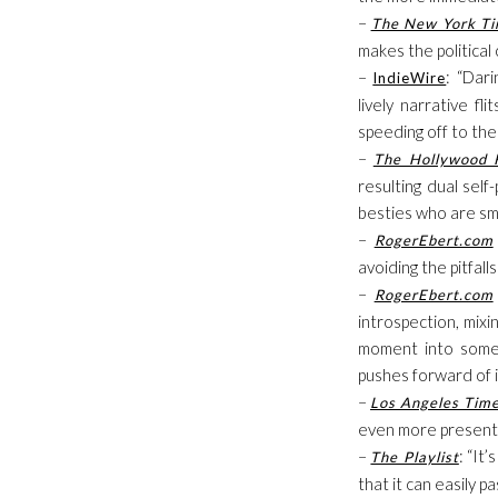
–
The New York T
makes the political
–
: “Dar
IndieWire
lively narrative f
speeding off to the
–
The Hollywood 
resulting dual sel
besties who are smar
–
RogerEbert.com
avoiding the pitfal
–
RogerEbert.com
introspection, mixi
moment into someth
pushes forward of it
–
Los Angeles Tim
even more present 
–
: “It
The Playlist
that it can easily p