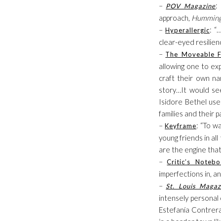
–
:
POV Magazine
approach,
Humming
–
: “
Hyperallergic
clear-eyed resilien
–
The Moveable F
allowing one to ex
craft their own nar
story…It would see
Isidore Bethel use
families and their p
–
: “To w
Keyframe
young friends in a
are the engine that
–
Critic’s Noteb
imperfections in, a
–
St. Louis Magaz
intensely personal
Estefanía Contrer