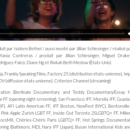
it par Isidore Bethel / aussi monté par Jillian Schlesinger / réalisé p
anía Contreras / produit par Jillian Schlesinger, Miguel Drake-
ríguez-Falcó, Diane Ng et Rivkah Beth Medow (États-Unis)
, Frankly Speaking Films, Factory 25 (distribution états-unienne), Im
OV
(diffusion états-unienne), Criterion Channel (streaming)
ration (Berlinale Documentary and Teddy Documentary/Essay No
 FF (opening-night screening), San Francisco IFF, Morelia IFF, Guadala
), AFI Latin American FF, IFF Boston, NewFest (NYC), Bentonville
, Pink Apple Zurich LGBT FF, Inside Out Toronto 2SLGBTQ+ FF, Mill
 DocsMX, Chéries-Chéris Paris LGBTQ+ FF, Hot Springs Documenta
ening (Baltimore, MD), Nara IFF (Japan), Busan International Kids an