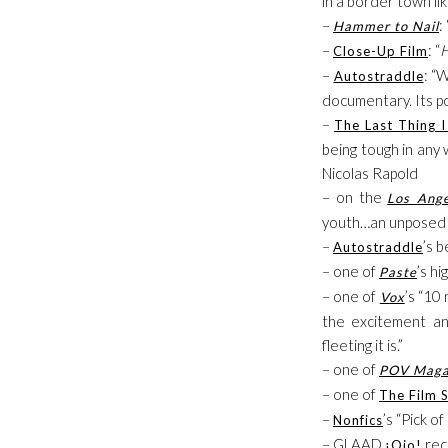
in a border town lik
–
: 
Hammer to Nail
–
: “
H
Close-Up Film
–
: “
Autostraddle
documentary. Its po
–
The Last Thing 
being tough in any w
Nicolas Rapold
– on the
Los Ang
youth…an unposed t
–
’s 
Autostraddle
– one of
’s h
Paste
– one of
’s “10
Vox
the excitement an
fleeting it is.”
– one of
POV Maga
– one of
The Film 
–
’s “Pick o
Nonfics
– GLAAD
rec
¡Ojo!