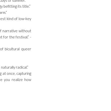
l days of summer.”
befitting its title.”
arm.”
best kind of low-key
of narrative without
 for the festival.” -
 of bicultural queer
naturally radical.”
g at once, capturing
re you realize how