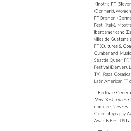
Kinotrip FF (Slov
(Denmark), Women 
FF Bremen (Germany
Fest (Italy), Most
iberoamericano (Esp
villes de Guatemal
FF (Cultures & Com
Cumberland Music +
Seattle Queer FF, 
Festival (Denver), 
TX), Raza Cósmica (
Latin American FF o
– Berlinale Gener
New York Times
Cr
nominee, NewFest 
Cinematography Aw
Awards Best US Lat