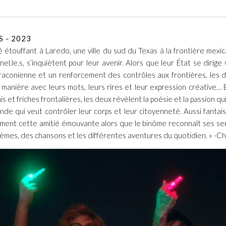
 - 2023
 étouffant à Laredo, une ville du sud du Texas à la frontière mexica
nel.le.s, s’inquiètent pour leur avenir. Alors que leur État se dirige 
aconienne et un renforcement des contrôles aux frontières, les d
 manière avec leurs mots, leurs rires et leur expression créative… E
is et friches frontalières, les deux révèlent la poésie et la passion qu
de qui veut contrôler leur corps et leur citoyenneté. Aussi fantais
ement cette amitié émouvante alors que le binôme reconnaît ses sen
oèmes, des chansons et les différentes aventures du quotidien. » -C