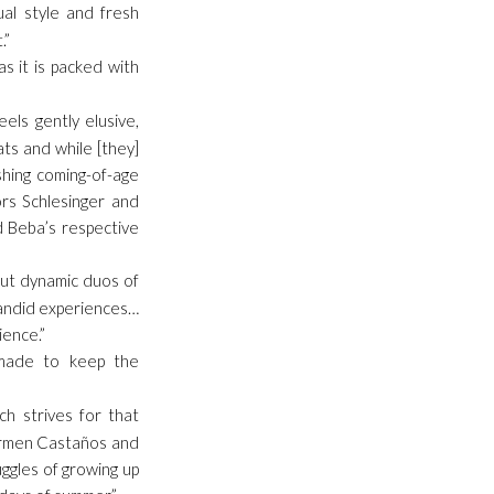
sual style and fresh
.”
s it is packed with
eels gently elusive,
ts and while [they]
eshing coming-of-age
ors Schlesinger and
d Beba’s respective
out dynamic duos of
candid experiences…
ience.”
 made to keep the
ch strives for that
Carmen Castaños and
uggles of growing up