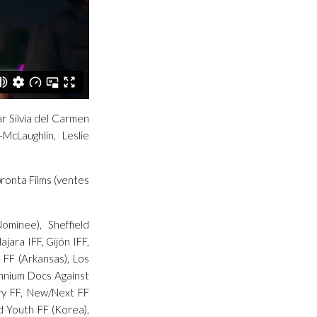
ar Silvia del Carmen
McLaughlin, Leslie
pronta Films (ventes
minee), Sheffield
jara IFF, Gijón IFF,
 FF (Arkansas), Los
ennium Docs Against
ry FF, New/Next FF
d Youth FF (Korea),