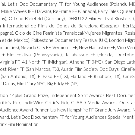
enia), Let’s Doc Documentary FF for Young Audiences (Poland),
Make Waves IFF (Taiwan), ReFrame FF (Canada), Fairy Tales Queer 
), Offkino Bielefeld (Germany), DEBUT22 Film Festival Klosters (S
ra Internacional de Films de Dones de Barcelona (Espagne), Ibért
agne), Ciclo de Cine Feminista Translocal/Mujeres Migrantes: Resist
a et de Mexico), Folkestone Documentary Festival (UK), London Migr
munities), Nevada City FF, Vermont IFF, New Hampshire FF, Vino Véri
 Film Festival (Pennsylvania), Tallahassee FF (Florida), Doctobe
Virginia FF, 41 North FF (Michigan), Athena FF (NYC), San Diego La
Lost River FF (San Marcos, TX), Austin Film Society Doc Days, CineFe
San Antonio, TX), El Paso FF (TX), Flatland FF (Lubbock, TX), CineS
f Dallas, Film Diary NYC, Big Eddy FF (NY)
ation 14plus Grand Prize, Independent Spirit Awards Best Docum
itic’s Pick, IndieWire Critic’s Pick, GLAAD Media Awards Outst
Audience Award Runner-Up, New Hampshire FF Grand Jury Award, N
ard, Let’s Doc Documentary FF for Young Audiences Special Mentio
inx Film Nomination